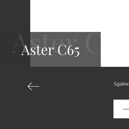
Aster C65
Sgabel