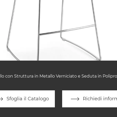
lo con Struttura in Metallo Verniciato e Seduta in Polipro
Sfoglia il Catalogo
Richiedi infor