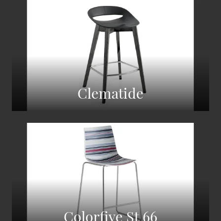
Clematide
Colorfive St 66