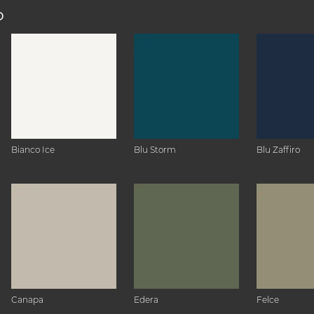
O
Bianco Ice
Blu Storm
Blu Zaffiro
Canapa
Edera
Felce