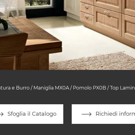
atura e Burro / Maniglia MX0A / Pomolo PX0B / Top Lamin
Sfoglia il Catalogo
Richiedi infor