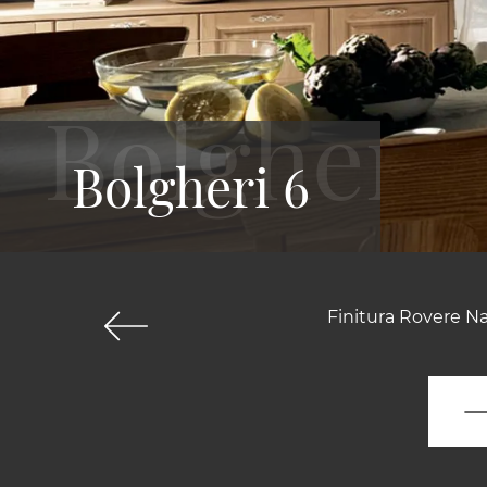
Bolgheri 6
Finitura Rovere N