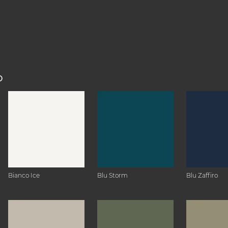
O
Bianco Ice
Blu Storm
Blu Zaffiro