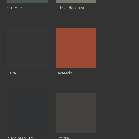
Ginepro
Grigio Piacenza
Lava
Lavaredo
Nero Assoluto
Ombra