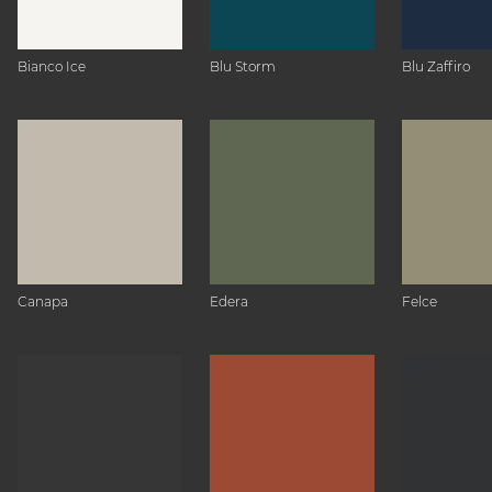
Bianco Ice
Blu Storm
Blu Zaffiro
Canapa
Edera
Felce