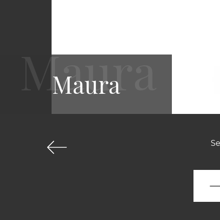
Maura
Se