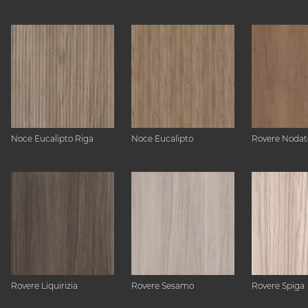
Noce Eucalipto Riga
Noce Eucalipto
Rovere Nodat
Rovere Liquirizia
Rovere Sesamo
Rovere Spiga