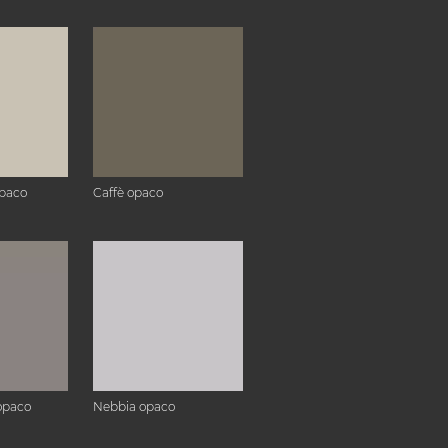
paco
Caffè opaco
opaco
Nebbia opaco