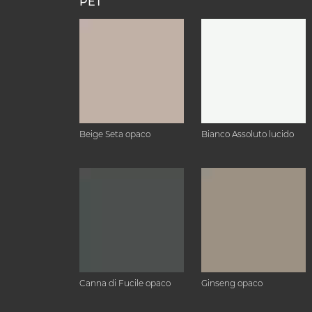
PET
Beige Seta opaco
Bianco Assoluto lucido
Canna di Fucile opaco
Ginseng opaco