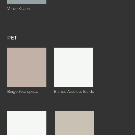
Verde Kitami
PET
Beige Seta opaco
Bianco Assoluto lucido