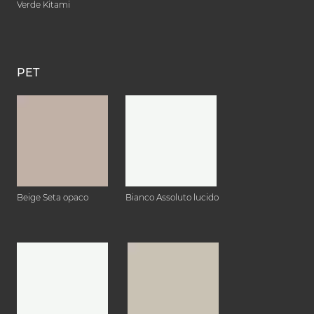
Verde Kitami
PET
Beige Seta opaco
Bianco Assoluto lucido