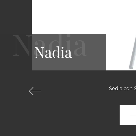
Nadia
Sedia con S