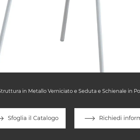
truttura in Metallo Verniciato e Seduta e Schienale in Po
Sfoglia il Catalogo
Richiedi infor