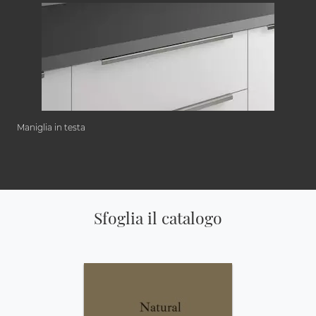
Maniglia in testa
Sfoglia il catalogo