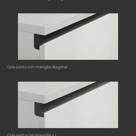
Gola piatta con maniglia diagonal
Gola piatta con maniglia a L