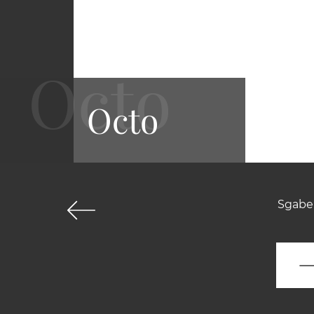
Octo
Sgabel