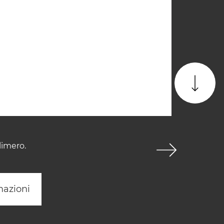
limero.
mazioni