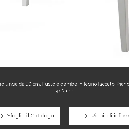
rolunga da 50 cm. Fusto e gambe in legno laccato. Piano
sp. 2 cm.
Sfoglia il Catalogo
Richiedi infor