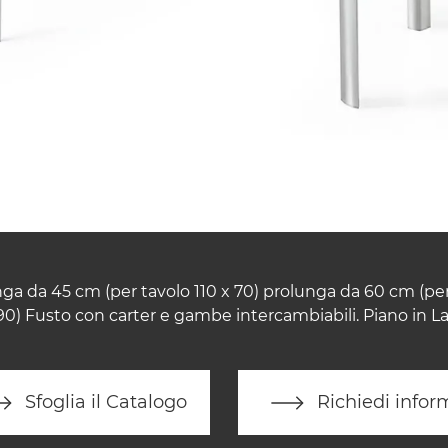
nga da 45 cm (per tavolo 110 x 70) prolunga da 60 cm (per
90) Fusto con carter e gambe intercambiabili. Piano in L
Sfoglia il Catalogo
Richiedi infor