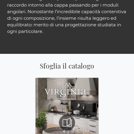
raccordo intorno alla cappa passando per i moduli
angolari. Nonostante l’incredibile capacità contenitiva
di ogni composizione, l’insieme risulta leggero ed
equilibrato: merito di una progettazione studiata in
ogni particolare.
Sfoglia il catalogo