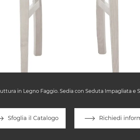
uttura in Legno Faggio. Sedia con Seduta Impagliata e 
Sfoglia il Catalogo
Richiedi infor